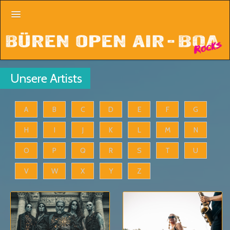
Line Up
Unsere Artists
Tickets
FAQ
A
B
C
D
E
F
G
Aftermovie
H
I
J
K
L
M
N
O
P
Q
R
S
T
U
V
W
X
Y
Z