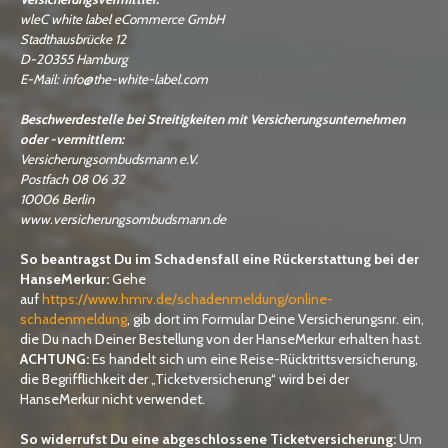
wleC white label eCommerce GmbH
Stadthausbrücke 12
D-20355 Hamburg
E-Mail: info@the-white-label.com
Beschwerdestelle bei Streitigkeiten mit Versicherungsunternehmen
oder -vermittlern:
Versicherungsombudsmann e.V.
Postfach 08 06 32
10006 Berlin
www.versicherungsombudsmann.de
So beantragst Du im Schadensfall eine Rückerstattung bei der
HanseMerkur:
Gehe
auf
https://www.hmrv.de/schadenmeldung/online-
schadenmeldung
, gib dort im Formular Deine Versicherungsnr. ein,
die Du nach Deiner Bestellung von der HanseMerkur erhalten hast.
ACHTUNG:
Es handelt sich um eine Reise-Rücktrittsversicherung,
die Begrifflichkeit der „Ticketversicherung“ wird bei der
HanseMerkur nicht verwendet.
So widerrufst Du eine abgeschlossene Ticketversicherung:
Um