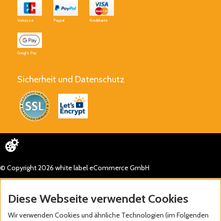
Vorkasse
Paypal
Kreditkarte
Google Pay
Sicherheit und Datenschutz
© Copyright 2026 white label eCommerce GmbH
Diese Webseite verwendet Cookies
Wir verwenden Cookies und ähnliche Technologien (im Folgenden