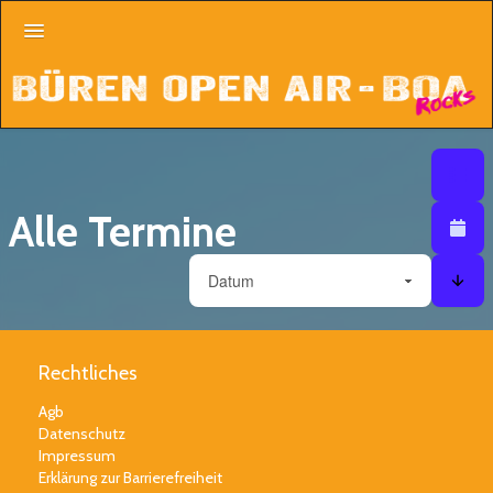
Line Up
Listenan
Listen
Tickets
Kalender
Alle Termine
Faq
Sortieren nach
Aftermovie
Sort
Rechtliches
Agb
Datenschutz
Impressum
Erklärung zur Barrierefreiheit